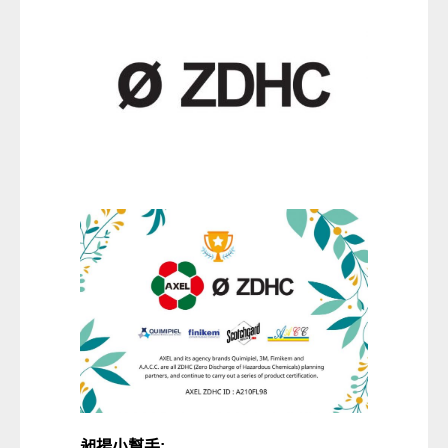
昶揚小幫手: