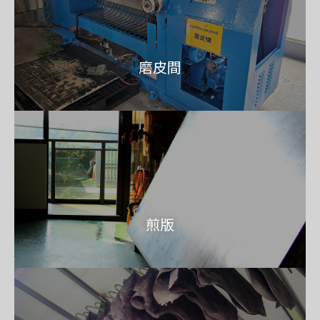
磨皮間
煎版