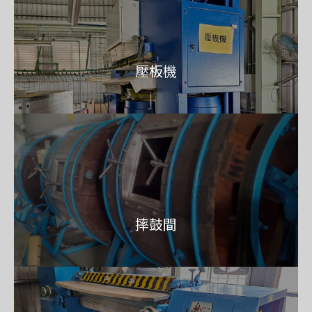
壓板機
摔鼓間