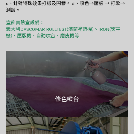
c、針對特殊效果打樣及開發。 d、噴色→壓板 → 打軟→
測試。
塗飾實驗室設備：
義大利DASCOMAR ROLLTEST(滾筒塗飾機)、IRON(熨平
機)、壓版機、自動噴台、磨皮機等
修色噴台