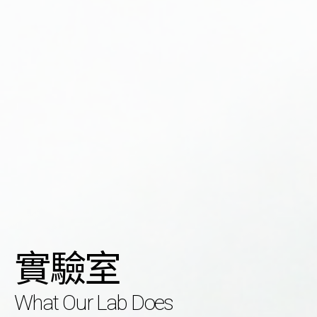
實驗室
What Our Lab Does