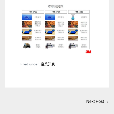
Filed under:
產業訊息
Post
Next Post →
Navigation