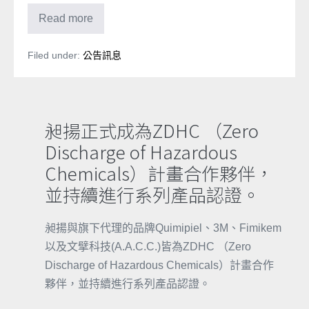
ZDHC
Read more
規
範
化
Filed under:
公告訊息
料
符
合
MRSL
2.0
版，
昶揚正式成為ZDHC （Zero
並
已
Discharge of Hazardous
於
2021
Chemicals）計畫合作夥伴，
年
1
並持續進行系列產品認證。
月
份
更
新
昶揚與旗下代理的品牌Quimipiel、3M、Fimikem
完
以及文擘科技(A.A.C.C.)皆為ZDHC （Zero
畢。
Discharge of Hazardous Chemicals）計畫合作
夥伴，並持續進行系列產品認證。